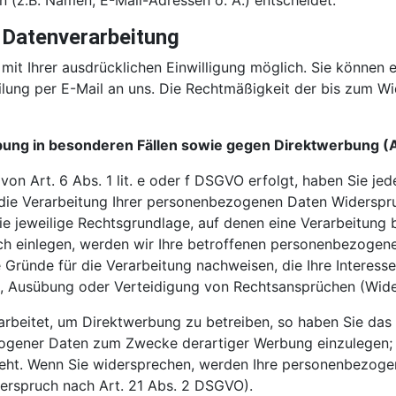
(z.B. Namen, E-Mail-Adressen o. Ä.) entscheidet.
r Datenverarbeitung
it Ihrer ausdrücklichen Einwilligung möglich. Sie können ein
ilung per E-Mail an uns. Die Rechtmäßigkeit der bis zum Wi
ung in besonderen Fällen sowie gegen Direktwerbung (
n Art. 6 Abs. 1 lit. e oder f DSGVO erfolgt, haben Sie jed
die Verarbeitung Ihrer personenbezogenen Daten Widerspruch
ie jeweilige Rechtsgrundlage, auf denen eine Verarbeitung 
h einlegen, werden wir Ihre betroffenen personenbezogenen
ründe für die Verarbeitung nachweisen, die Ihre Interess
, Ausübung oder Verteidigung von Rechtsansprüchen (Wide
beitet, um Direktwerbung zu betreiben, so haben Sie das 
gener Daten zum Zwecke derartiger Werbung einzulegen; die
teht. Wenn Sie widersprechen, werden Ihre personenbezog
rspruch nach Art. 21 Abs. 2 DSGVO).