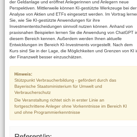
der Geldanlage und eröffnet Anlegerinnen und Anlegern neue
Bezirk
Perspektiven. Mittlerweile können KI-gestützte Werkzeuge bei der
Analyse von Aktien und ETFs eingesetzt werden. Im Vortrag lerne
Sie, wie Sie KI-gestützte Anwendungen für ihre
Investmententscheidungen sinnvoll nutzen können. Anhand von
Bitte Bezirk wählen!
praxisnahen Beispielen lernen Sie die Anwendung von ChatGPT i
diesem Bereich kennen. Außerdem werden Ihnen aktuelle
Angebote zur
:
Entwicklungen im Bereich KI-Investments vorgestellt. Nach dem
Landbildung
Agrarbildung
Kurs sind Sie in der Lage, die Möglichkeiten und Grenzen von KI i
der Finanzwelt besser einzuschätzen.
Volltext Suche
Hinweis:
Stützpunkt Verbraucherbildung - gefördert durch das
Bayerische Staatsministerium für Umwelt und
Präsenz
Online
Verbraucherschutz
Die Veranstaltung richtet sich in erster Linie an
Veranstaltungen aus dem Haus der bayerischen Landwirts
fortgeschrittene Anleger ohne Vorkenntnisse im Bereich KI
Zurücksetzen
und ohne Programmierkenntnisse
Datum auswählen
Referent/in: