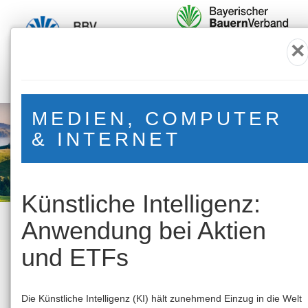
×
MEDIEN, COMPUTER
Gemeinsames Lernen, Informationsaustausch und
Weiterbildung ist in diesen Zeiten wichtiger denn je. Ob Online
& INTERNET
oder Präsenz, wir sind für Sie da!
Mehr Infos zum BBV Bildungswerk unter
www.bbv-
bildungswerk.de
Künstliche Intelligenz:
AKTUELLE TERMINE
Anwendung bei Aktien
und ETFs
Filter
Sie können die Suche mit diesen Filtern genauer
definieren
Die Künstliche Intelligenz (KI) hält zunehmend Einzug in die Welt