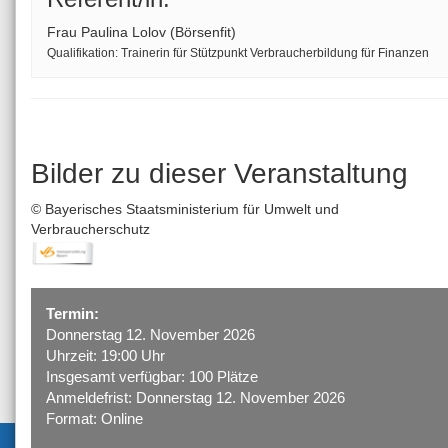
Frau
Paulina
Lolov
(
Börsenfit
)
Qualifikation:
Trainerin für Stützpunkt Verbraucherbildung für Finanzen
1
Veranstaltungen gefunden
Bilder zu dieser Veranstaltung
Künstliche Intelligenz:
Nov
2026
12
Anwendung bei
©
Bayerisches Staatsministerium für Umwelt und
Verbraucherschutz
Aktien und ETFs
Ort: Niederbayern
Veranstaltungsort: Online Angeb
Termin:
Donnerstag 12. November 2026
Uhrzeit: 19:00
Uhr
Insgesamt verfügbar:
100
Plätze
Anmeldefrist:
Donnerstag 12. November 2026
Format:
Online